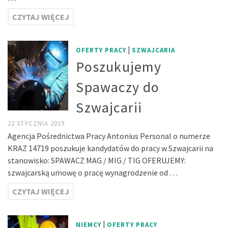
CZYTAJ WIĘCEJ
|
OFERTY PRACY
SZWAJCARIA
Poszukujemy
Spawaczy do
Szwajcarii
22 STYCZNIA 2019
Agencja Pośrednictwa Pracy Antonius Personal o numerze
KRAZ 14719 poszukuje kandydatów do pracy w Szwajcarii na
stanowisko: SPAWACZ MAG / MIG / TIG OFERUJEMY:
szwajcarską umowę o pracę wynagrodzenie od …
CZYTAJ WIĘCEJ
|
NIEMCY
OFERTY PRACY