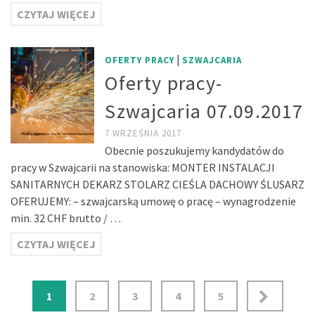
CZYTAJ WIĘCEJ
|
OFERTY PRACY
SZWAJCARIA
Oferty pracy-
Szwajcaria 07.09.2017
7 WRZEŚNIA 2017
Obecnie poszukujemy kandydatów do
pracy w Szwajcarii na stanowiska: MONTER INSTALACJI
SANITARNYCH DEKARZ STOLARZ CIEŚLA DACHOWY ŚLUSARZ
OFERUJEMY: – szwajcarską umowę o pracę – wynagrodzenie
min. 32 CHF brutto / …
CZYTAJ WIĘCEJ
Stronicowanie
1
2
3
4
5