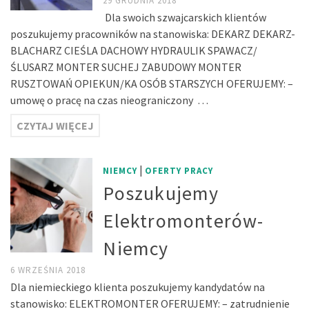
29 GRUDNIA 2018
Dla swoich szwajcarskich klientów
poszukujemy pracowników na stanowiska: DEKARZ DEKARZ-
BLACHARZ CIEŚLA DACHOWY HYDRAULIK SPAWACZ/
ŚLUSARZ MONTER SUCHEJ ZABUDOWY MONTER
RUSZTOWAŃ OPIEKUN/KA OSÓB STARSZYCH OFERUJEMY: –
umowę o pracę na czas nieograniczony …
CZYTAJ WIĘCEJ
|
NIEMCY
OFERTY PRACY
Poszukujemy
Elektromonterów-
Niemcy
6 WRZEŚNIA 2018
Dla niemieckiego klienta poszukujemy kandydatów na
stanowisko: ELEKTROMONTER OFERUJEMY: – zatrudnienie