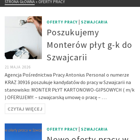
STRONA GŁÓWNA
»
OFERTY PRACY
|
OFERTY PRACY
SZWAJCARIA
Poszukujemy
Monterów płyt g-k do
Szwajcarii
21 MAJA 2026
Agencja Pośrednictwa Pracy Antonius Personal o numerze
KRAZ 30916 poszukuje kandydatów do pracy w Szwajcarii na
stanowisko: MONTER PŁYT KARTONOWO-GIPSOWYCH ( m/k
) OFERUJEMY: – szwajcarską umowę o pracę – …
CZYTAJ WIĘCEJ
|
OFERTY PRACY
SZWAJCARIA
Nowe oferty pracy w