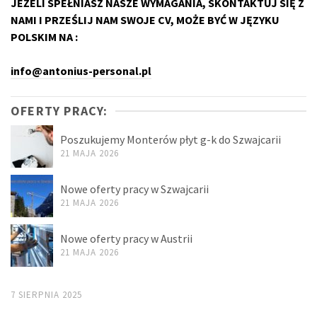
JEŻELI SPEŁNIASZ NASZE WYMAGANIA, SKONTAKTUJ SIĘ Z
NAMI I PRZEŚLIJ NAM SWOJE CV, MOŻE BYĆ W JĘZYKU
POLSKIM NA :
info@antonius-personal.pl
OFERTY PRACY:
Poszukujemy Monterów płyt g-k do Szwajcarii
21 MAJA 2026
Nowe oferty pracy w Szwajcarii
21 MAJA 2026
Nowe oferty pracy w Austrii
21 MAJA 2026
7 SIERPNIA 2025